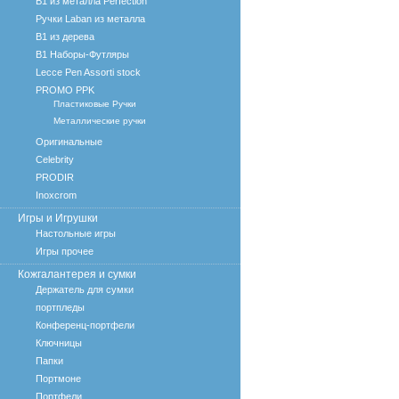
B1 из металла Perfection
Ручки Laban из металла
B1 из дерева
B1 Наборы-Футляры
Lecce Pen Assorti stock
PROMO PPK
Пластиковые Ручки
Металлические ручки
Оригинальные
Celebrity
PRODIR
Inoxcrom
Игры и Игрушки
Настольные игры
Игры прочее
Кожгалантерея и сумки
Держатель для сумки
портпледы
Конференц-портфели
Ключницы
Папки
Портмоне
Портфели