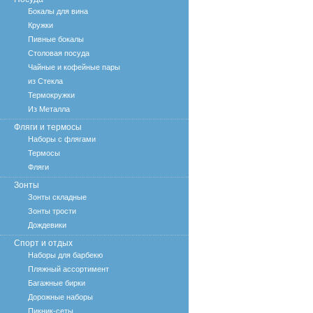
Бокалы для вина
Кружки
Пивные бокалы
Столовая посуда
Чайные и кофейные пары
из Стекла
Термокружки
Из Металла
Фляги и термосы
Наборы с флягами
Термосы
Фляги
Зонты
Зонты складные
Зонты трости
Дождевики
Спорт и отдых
Наборы для барбекю
Пляжный ассортимент
Багажные бирки
Дорожные наборы
Пикник-сеты