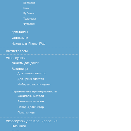
Ветровки
Polo
Рубашки
Толстовка
Футболки
Кристаллы
Фотокамни
Чехол для iPhone, iPad
Антистрессы
Аксессуары
зажимы для денег
Визитницы
Для личных визиток
Для чужих визиток
Наборы с визитницами
Курительные принадлежности
Зажигалки металл
Зажигалки пластик
Наборы для Сигар
Пепельницы
Аксессуары для планирования
Планинги