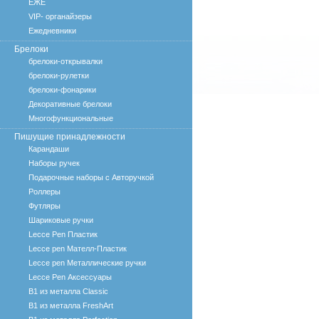
ЕЖЕ
VIP- органайзеры
Ежедневники
Брелоки
брелоки-открывалки
брелоки-рулетки
брелоки-фонарики
Декоративные брелоки
Многофункциональные
Пишущие принадлежности
Карандаши
Наборы ручек
Подарочные наборы с Авторучкой
Роллеры
Футляры
Шариковые ручки
Lecce Pen Пластик
Lecce pen Мателл-Пластик
Lecce pen Металлические ручки
Lecce Pen Аксессуары
B1 из металла Classic
B1 из металла FreshArt