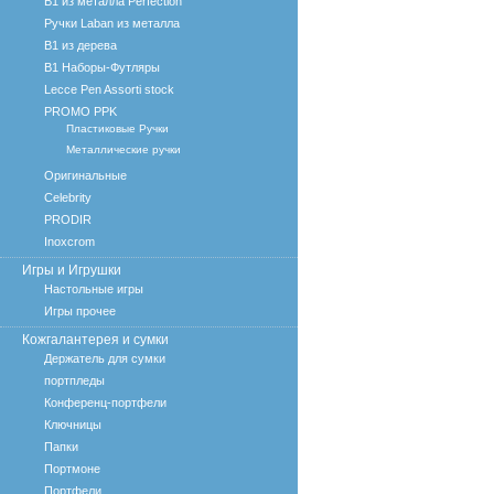
B1 из металла Perfection
Ручки Laban из металла
B1 из дерева
B1 Наборы-Футляры
Lecce Pen Assorti stock
PROMO PPK
Пластиковые Ручки
Металлические ручки
Оригинальные
Celebrity
PRODIR
Inoxcrom
Игры и Игрушки
Настольные игры
Игры прочее
Кожгалантерея и сумки
Держатель для сумки
портпледы
Конференц-портфели
Ключницы
Папки
Портмоне
Портфели