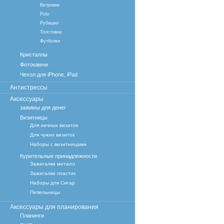
Ветровки
Polo
Рубашки
Толстовка
Футболки
Кристаллы
Фотокамни
Чехол для iPhone, iPad
Антистрессы
Аксессуары
зажимы для денег
Визитницы
Для личных визиток
Для чужих визиток
Наборы с визитницами
Курительные принадлежности
Зажигалки металл
Зажигалки пластик
Наборы для Сигар
Пепельницы
Аксессуары для планирования
Планинги