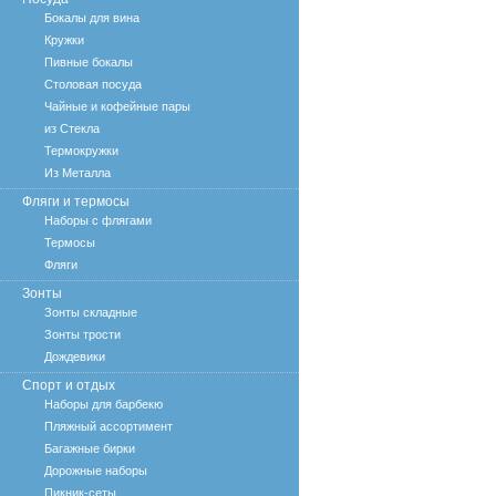
Бокалы для вина
Кружки
Пивные бокалы
Столовая посуда
Чайные и кофейные пары
из Стекла
Термокружки
Из Металла
Фляги и термосы
Наборы с флягами
Термосы
Фляги
Зонты
Зонты складные
Зонты трости
Дождевики
Спорт и отдых
Наборы для барбекю
Пляжный ассортимент
Багажные бирки
Дорожные наборы
Пикник-сеты