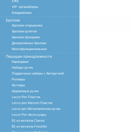
ЕЖЕ
VIP- органайзеры
Ежедневники
Брелоки
брелоки-открывалки
брелоки-рулетки
брелоки-фонарики
Декоративные брелоки
Многофункциональные
Пишущие принадлежности
Карандаши
Наборы ручек
Подарочные наборы с Авторучкой
Роллеры
Футляры
Шариковые ручки
Lecce Pen Пластик
Lecce pen Мателл-Пластик
Lecce pen Металлические ручки
Lecce Pen Аксессуары
B1 из металла Classic
B1 из металла FreshArt