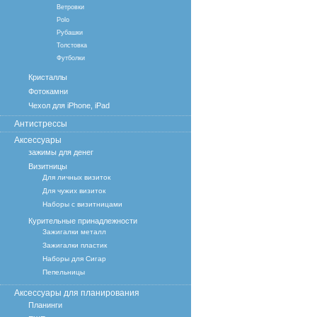
Ветровки
Polo
Рубашки
Толстовка
Футболки
Кристаллы
Фотокамни
Чехол для iPhone, iPad
Антистрессы
Аксессуары
зажимы для денег
Визитницы
Для личных визиток
Для чужих визиток
Наборы с визитницами
Курительные принадлежности
Зажигалки металл
Зажигалки пластик
Наборы для Сигар
Пепельницы
Аксессуары для планирования
Планинги