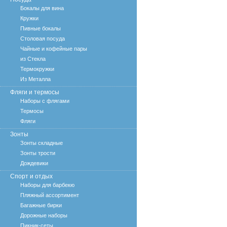
Бокалы для вина
Кружки
Пивные бокалы
Столовая посуда
Чайные и кофейные пары
из Стекла
Термокружки
Из Металла
Фляги и термосы
Наборы с флягами
Термосы
Фляги
Зонты
Зонты складные
Зонты трости
Дождевики
Спорт и отдых
Наборы для барбекю
Пляжный ассортимент
Багажные бирки
Дорожные наборы
Пикник-сеты