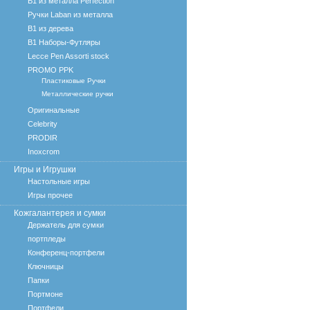
B1 из металла Perfection
Ручки Laban из металла
B1 из дерева
B1 Наборы-Футляры
Lecce Pen Assorti stock
PROMO PPK
Пластиковые Ручки
Металлические ручки
Оригинальные
Celebrity
PRODIR
Inoxcrom
Игры и Игрушки
Настольные игры
Игры прочее
Кожгалантерея и сумки
Держатель для сумки
портпледы
Конференц-портфели
Ключницы
Папки
Портмоне
Портфели