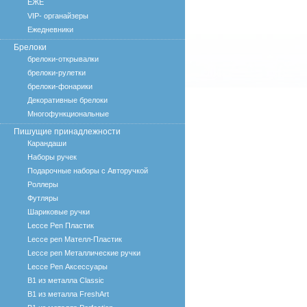
ЕЖЕ
VIP- органайзеры
Ежедневники
Брелоки
брелоки-открывалки
брелоки-рулетки
брелоки-фонарики
Декоративные брелоки
Многофункциональные
Пишущие принадлежности
Карандаши
Наборы ручек
Подарочные наборы с Авторучкой
Роллеры
Футляры
Шариковые ручки
Lecce Pen Пластик
Lecce pen Мателл-Пластик
Lecce pen Металлические ручки
Lecce Pen Аксессуары
B1 из металла Classic
B1 из металла FreshArt