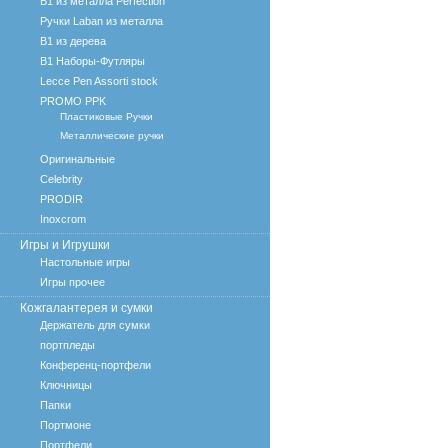
B1 из металла Perfection
Ручки Laban из металла
B1 из дерева
B1 Наборы-Футляры
Lecce Pen Assorti stock
PROMO PPK
Пластиковые Ручки
Металлические ручки
Оригинальные
Celebrity
PRODIR
Inoxcrom
Игры и Игрушки
Настольные игры
Игры прочее
Кожгалантерея и сумки
Держатель для сумки
портпледы
Конференц-портфели
Ключницы
Папки
Портмоне
Портфели