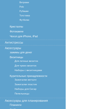
Ветровки
Polo
Рубашки
Толстовка
Футболки
Кристаллы
Фотокамни
Чехол для iPhone, iPad
Антистрессы
Аксессуары
зажимы для денег
Визитницы
Для личных визиток
Для чужих визиток
Наборы с визитницами
Курительные принадлежности
Зажигалки металл
Зажигалки пластик
Наборы для Сигар
Пепельницы
Аксессуары для планирования
Планинги