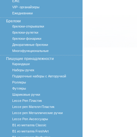
ЕЖЕ
VIP- органайзеры
Ежедневники
Брелоки
брелоки-открывалки
брелоки-рулетки
брелоки-фонарики
Декоративные брелоки
Многофункциональные
Пишущие принадлежности
Карандаши
Наборы ручек
Подарочные наборы с Авторучкой
Роллеры
Футляры
Шариковые ручки
Lecce Pen Пластик
Lecce pen Мателл-Пластик
Lecce pen Металлические ручки
Lecce Pen Аксессуары
B1 из металла Classic
B1 из металла FreshArt