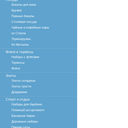
Бокалы для вина
Кружки
Пивные бокалы
Столовая посуда
Чайные и кофейные пары
из Стекла
Термокружки
Из Металла
Фляги и термосы
Наборы с флягами
Термосы
Фляги
Зонты
Зонты складные
Зонты трости
Дождевики
Спорт и отдых
Наборы для барбекю
Пляжный ассортимент
Багажные бирки
Дорожные наборы
Пикник-сеты