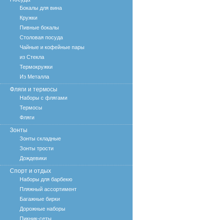
Бокалы для вина
Кружки
Пивные бокалы
Столовая посуда
Чайные и кофейные пары
из Стекла
Термокружки
Из Металла
Фляги и термосы
Наборы с флягами
Термосы
Фляги
Зонты
Зонты складные
Зонты трости
Дождевики
Спорт и отдых
Наборы для барбекю
Пляжный ассортимент
Багажные бирки
Дорожные наборы
Пикник-сеты