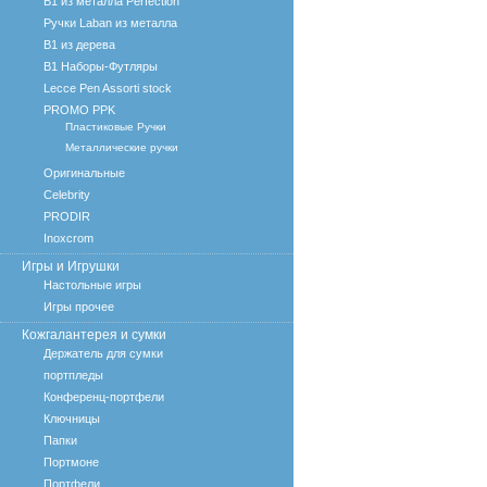
B1 из металла Perfection
Ручки Laban из металла
B1 из дерева
B1 Наборы-Футляры
Lecce Pen Assorti stock
PROMO PPK
Пластиковые Ручки
Металлические ручки
Оригинальные
Celebrity
PRODIR
Inoxcrom
Игры и Игрушки
Настольные игры
Игры прочее
Кожгалантерея и сумки
Держатель для сумки
портпледы
Конференц-портфели
Ключницы
Папки
Портмоне
Портфели