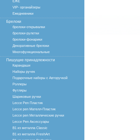
ЕЖЕ
VIP- органайзеры
Ежедневники
Брелоки
брелоки-открывалки
брелоки-рулетки
брелоки-фонарики
Декоративные брелоки
Многофункциональные
Пишущие принадлежности
Карандаши
Наборы ручек
Подарочные наборы с Авторучкой
Роллеры
Футляры
Шариковые ручки
Lecce Pen Пластик
Lecce pen Мателл-Пластик
Lecce pen Металлические ручки
Lecce Pen Аксессуары
B1 из металла Classic
B1 из металла FreshArt