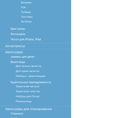
Ветровки
Polo
Рубашки
Толстовка
Футболки
Кристаллы
Фотокамни
Чехол для iPhone, iPad
Антистрессы
Аксессуары
зажимы для денег
Визитницы
Для личных визиток
Для чужих визиток
Наборы с визитницами
Курительные принадлежности
Зажигалки металл
Зажигалки пластик
Наборы для Сигар
Пепельницы
Аксессуары для планирования
Планинги