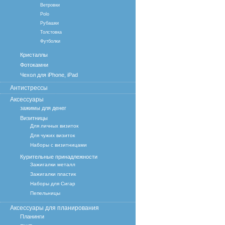
Ветровки
Polo
Рубашки
Толстовка
Футболки
Кристаллы
Фотокамни
Чехол для iPhone, iPad
Антистрессы
Аксессуары
зажимы для денег
Визитницы
Для личных визиток
Для чужих визиток
Наборы с визитницами
Курительные принадлежности
Зажигалки металл
Зажигалки пластик
Наборы для Сигар
Пепельницы
Аксессуары для планирования
Планинги