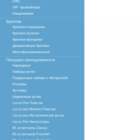
ЕЖЕ
VIP- органайзеры
Ежедневники
Брелоки
брелоки-открывалки
брелоки-рулетки
брелоки-фонарики
Декоративные брелоки
Многофункциональные
Пишущие принадлежности
Карандаши
Наборы ручек
Подарочные наборы с Авторучкой
Роллеры
Футляры
Шариковые ручки
Lecce Pen Пластик
Lecce pen Мателл-Пластик
Lecce pen Металлические ручки
Lecce Pen Аксессуары
B1 из металла Classic
B1 из металла FreshArt