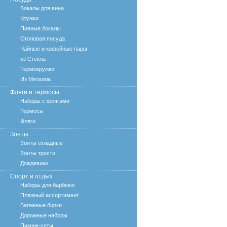
Бокалы для вина
Кружки
Пивные бокалы
Столовая посуда
Чайные и кофейные пары
из Стекла
Термокружки
Из Металла
Фляги и термосы
Наборы с флягами
Термосы
Фляги
Зонты
Зонты складные
Зонты трости
Дождевики
Спорт и отдых
Наборы для барбекю
Пляжный ассортимент
Багажные бирки
Дорожные наборы
Пикник-сеты