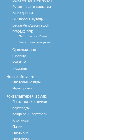
B1 из металла Perfection
Ручки Laban из металла
B1 из дерева
B1 Наборы-Футляры
Lecce Pen Assorti stock
PROMO PPK
Пластиковые Ручки
Металлические ручки
Оригинальные
Celebrity
PRODIR
Inoxcrom
Игры и Игрушки
Настольные игры
Игры прочее
Кожгалантерея и сумки
Держатель для сумки
портпледы
Конференц-портфели
Ключницы
Папки
Портмоне
Портфели