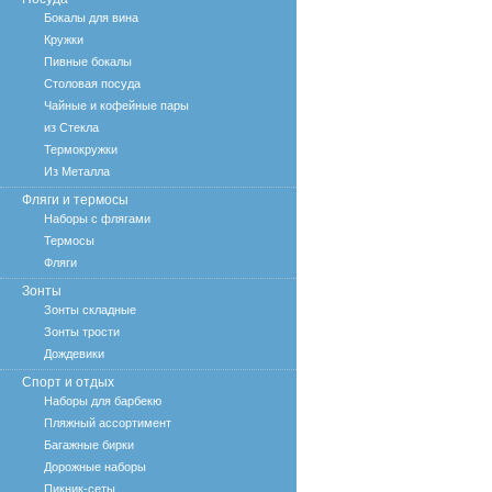
Бокалы для вина
Кружки
Пивные бокалы
Столовая посуда
Чайные и кофейные пары
из Стекла
Термокружки
Из Металла
Фляги и термосы
Наборы с флягами
Термосы
Фляги
Зонты
Зонты складные
Зонты трости
Дождевики
Спорт и отдых
Наборы для барбекю
Пляжный ассортимент
Багажные бирки
Дорожные наборы
Пикник-сеты