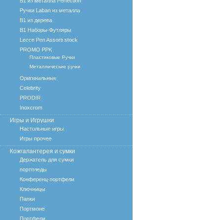
B1 из металла Perfection
Ручки Laban из металла
B1 из дерева
B1 Наборы-Футляры
Lecce Pen Assorti stock
PROMO PPK
Пластиковые Ручки
Металлические ручки
Оригинальные
Celebrity
PRODIR
Inoxcrom
Игры и Игрушки
Настольные игры
Игры прочее
Кожгалантерея и сумки
Держатель для сумки
портпледы
Конференц-портфели
Ключницы
Папки
Портмоне
Портфели