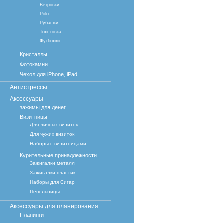
Ветровки
Polo
Рубашки
Толстовка
Футболки
Кристаллы
Фотокамни
Чехол для iPhone, iPad
Антистрессы
Аксессуары
зажимы для денег
Визитницы
Для личных визиток
Для чужих визиток
Наборы с визитницами
Курительные принадлежности
Зажигалки металл
Зажигалки пластик
Наборы для Сигар
Пепельницы
Аксессуары для планирования
Планинги