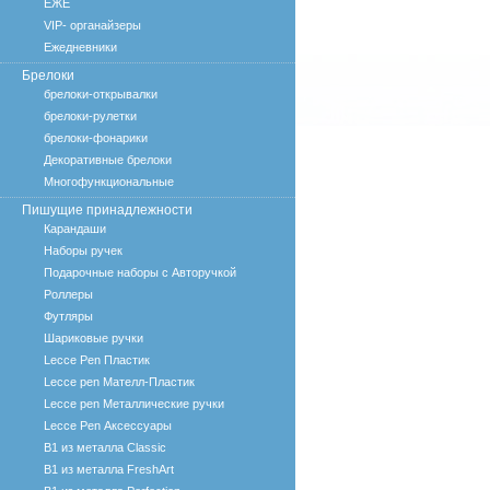
ЕЖЕ
VIP- органайзеры
Ежедневники
Брелоки
брелоки-открывалки
брелоки-рулетки
брелоки-фонарики
Декоративные брелоки
Многофункциональные
Пишущие принадлежности
Карандаши
Наборы ручек
Подарочные наборы с Авторучкой
Роллеры
Футляры
Шариковые ручки
Lecce Pen Пластик
Lecce pen Мателл-Пластик
Lecce pen Металлические ручки
Lecce Pen Аксессуары
B1 из металла Classic
B1 из металла FreshArt