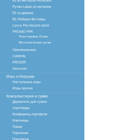
B1 из металла Perfection
Ручки Laban из металла
B1 из дерева
B1 Наборы-Футляры
Lecce Pen Assorti stock
PROMO PPK
Пластиковые Ручки
Металлические ручки
Оригинальные
Celebrity
PRODIR
Inoxcrom
Игры и Игрушки
Настольные игры
Игры прочее
Кожгалантерея и сумки
Держатель для сумки
портпледы
Конференц-портфели
Ключницы
Папки
Портмоне
Портфели