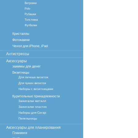
Ветровки
Polo
Рубашки
Толстовка
Футболки
Кристаллы
Фотокамни
Чехол для iPhone, iPad
Антистрессы
Аксессуары
зажимы для денег
Визитницы
Для личных визиток
Для чужих визиток
Наборы с визитницами
Курительные принадлежности
Зажигалки металл
Зажигалки пластик
Наборы для Сигар
Пепельницы
Аксессуары для планирования
Планинги