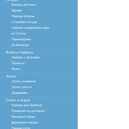
Бокалы для вина
Кружки
Пивные бокалы
Столовая посуда
Чайные и кофейные пары
из Стекла
Термокружки
Из Металла
Фляги и термосы
Наборы с флягами
Термосы
Фляги
Зонты
Зонты складные
Зонты трости
Дождевики
Спорт и отдых
Наборы для барбекю
Пляжный ассортимент
Багажные бирки
Дорожные наборы
Пикник-сеты