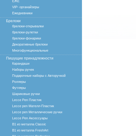
ЕЖЕ
VIP- органайзеры
Ежедневники
Брелоки
брелоки-открывалки
брелоки-рулетки
брелоки-фонарики
Декоративные брелоки
Многофункциональные
Пишущие принадлежности
Карандаши
Наборы ручек
Подарочные наборы с Авторучкой
Роллеры
Футляры
Шариковые ручки
Lecce Pen Пластик
Lecce pen Мателл-Пластик
Lecce pen Металлические ручки
Lecce Pen Аксессуары
B1 из металла Classic
B1 из металла FreshArt