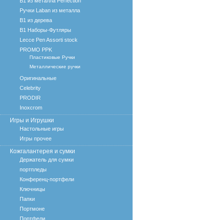
B1 из металла Perfection
Ручки Laban из металла
B1 из дерева
B1 Наборы-Футляры
Lecce Pen Assorti stock
PROMO PPK
Пластиковые Ручки
Металлические ручки
Оригинальные
Celebrity
PRODIR
Inoxcrom
Игры и Игрушки
Настольные игры
Игры прочее
Кожгалантерея и сумки
Держатель для сумки
портпледы
Конференц-портфели
Ключницы
Папки
Портмоне
Портфели