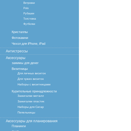
Ветровки
Polo
Рубашки
Толстовка
Футболки
Кристаллы
Фотокамни
Чехол для iPhone, iPad
Антистрессы
Аксессуары
зажимы для денег
Визитницы
Для личных визиток
Для чужих визиток
Наборы с визитницами
Курительные принадлежности
Зажигалки металл
Зажигалки пластик
Наборы для Сигар
Пепельницы
Аксессуары для планирования
Планинги