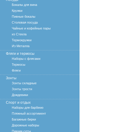
Бокалы для вина
Кружки
Пивные бокалы
Столовая посуда
Чайные и кофейные пары
из Стекла
Термокружки
Из Металла
Фляги и термосы
Наборы с флягами
Термосы
Фляги
Зонты
Зонты складные
Зонты трости
Дождевики
Спорт и отдых
Наборы для барбекю
Пляжный ассортимент
Багажные бирки
Дорожные наборы
Пикник-сеты