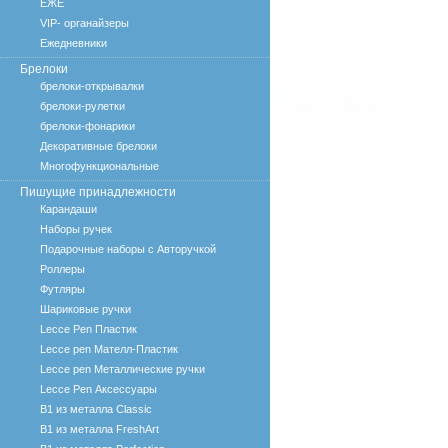
ЕЖЕ
VIP- органайзеры
Ежедневники
Брелоки
брелоки-открывалки
брелоки-рулетки
брелоки-фонарики
Декоративные брелоки
Многофункциональные
Пишущие принадлежности
Карандаши
Наборы ручек
Подарочные наборы с Авторучкой
Роллеры
Футляры
Шариковые ручки
Lecce Pen Пластик
Lecce pen Мателл-Пластик
Lecce pen Металлические ручки
Lecce Pen Аксессуары
B1 из металла Classic
B1 из металла FreshArt