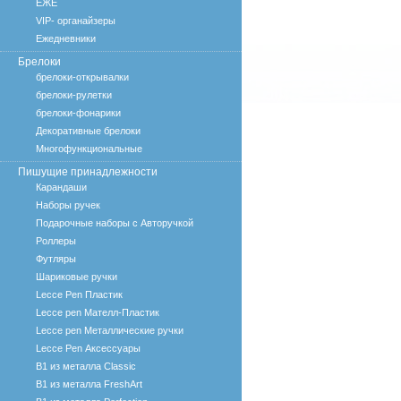
ЕЖЕ
VIP- органайзеры
Ежедневники
Брелоки
брелоки-открывалки
брелоки-рулетки
брелоки-фонарики
Декоративные брелоки
Многофункциональные
Пишущие принадлежности
Карандаши
Наборы ручек
Подарочные наборы с Авторучкой
Роллеры
Футляры
Шариковые ручки
Lecce Pen Пластик
Lecce pen Мателл-Пластик
Lecce pen Металлические ручки
Lecce Pen Аксессуары
B1 из металла Classic
B1 из металла FreshArt