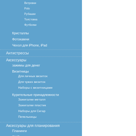
Ветровки
Polo
Рубашки
Толстовка
Футболки
Кристаллы
Фотокамни
Чехол для iPhone, iPad
Антистрессы
Аксессуары
зажимы для денег
Визитницы
Для личных визиток
Для чужих визиток
Наборы с визитницами
Курительные принадлежности
Зажигалки металл
Зажигалки пластик
Наборы для Сигар
Пепельницы
Аксессуары для планирования
Планинги