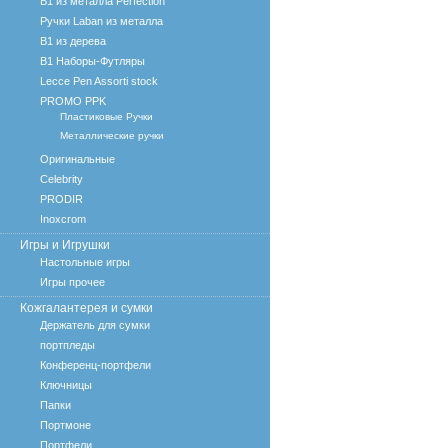
B1 из металла Perfection
Ручки Laban из металла
B1 из дерева
B1 Наборы-Футляры
Lecce Pen Assorti stock
PROMO PPK
Пластиковые Ручки
Металлические ручки
Оригинальные
Celebrity
PRODIR
Inoxcrom
Игры и Игрушки
Настольные игры
Игры прочее
Кожгалантерея и сумки
Держатель для сумки
портпледы
Конференц-портфели
Ключницы
Папки
Портмоне
Портфели