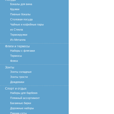
Бокалы для вина
Кружки
Пивные бокалы
Столовая посуда
Чайные и кофейные пары
из Стекла
Термокружки
Из Металла
Фляги и термосы
Наборы с флягами
Термосы
Фляги
Зонты
Зонты складные
Зонты трости
Дождевики
Спорт и отдых
Наборы для барбекю
Пляжный ассортимент
Багажные бирки
Дорожные наборы
Пикник-сеты