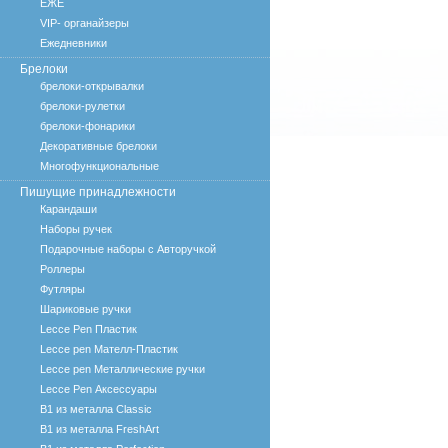
ЕЖЕ
VIP- органайзеры
Ежедневники
Брелоки
брелоки-открывалки
брелоки-рулетки
брелоки-фонарики
Декоративные брелоки
Многофункциональные
Пишущие принадлежности
Карандаши
Наборы ручек
Подарочные наборы с Авторучкой
Роллеры
Футляры
Шариковые ручки
Lecce Pen Пластик
Lecce pen Мателл-Пластик
Lecce pen Металлические ручки
Lecce Pen Аксессуары
B1 из металла Classic
B1 из металла FreshArt