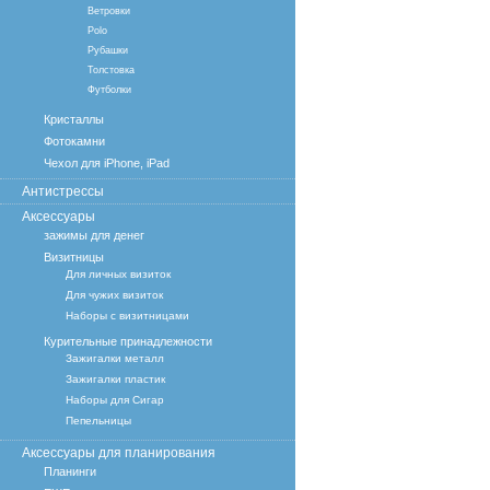
Ветровки
Polo
Рубашки
Толстовка
Футболки
Кристаллы
Фотокамни
Чехол для iPhone, iPad
Антистрессы
Аксессуары
зажимы для денег
Визитницы
Для личных визиток
Для чужих визиток
Наборы с визитницами
Курительные принадлежности
Зажигалки металл
Зажигалки пластик
Наборы для Сигар
Пепельницы
Аксессуары для планирования
Планинги