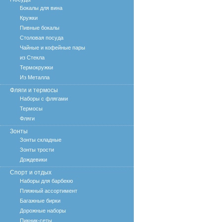
Бокалы для вина
Кружки
Пивные бокалы
Столовая посуда
Чайные и кофейные пары
из Стекла
Термокружки
Из Металла
Фляги и термосы
Наборы с флягами
Термосы
Фляги
Зонты
Зонты складные
Зонты трости
Дождевики
Спорт и отдых
Наборы для барбекю
Пляжный ассортимент
Багажные бирки
Дорожные наборы
Пикник-сеты