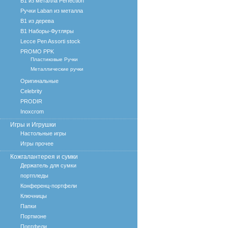
B1 из металла Perfection
Ручки Laban из металла
B1 из дерева
B1 Наборы-Футляры
Lecce Pen Assorti stock
PROMO PPK
Пластиковые Ручки
Металлические ручки
Оригинальные
Celebrity
PRODIR
Inoxcrom
Игры и Игрушки
Настольные игры
Игры прочее
Кожгалантерея и сумки
Держатель для сумки
портпледы
Конференц-портфели
Ключницы
Папки
Портмоне
Портфели