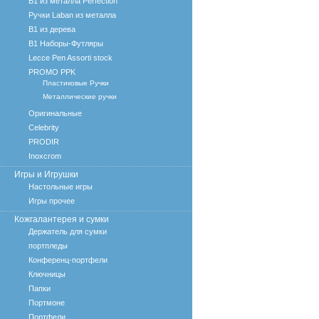
B1 из металла Perfection
Ручки Laban из металла
B1 из дерева
B1 Наборы-Футляры
Lecce Pen Assorti stock
PROMO PPK
Пластиковые Ручки
Металлические ручки
Оригинальные
Celebrity
PRODIR
Inoxcrom
Игры и Игрушки
Настольные игры
Игры прочее
Кожгалантерея и сумки
Держатель для сумки
портпледы
Конференц-портфели
Ключницы
Папки
Портмоне
Портфели