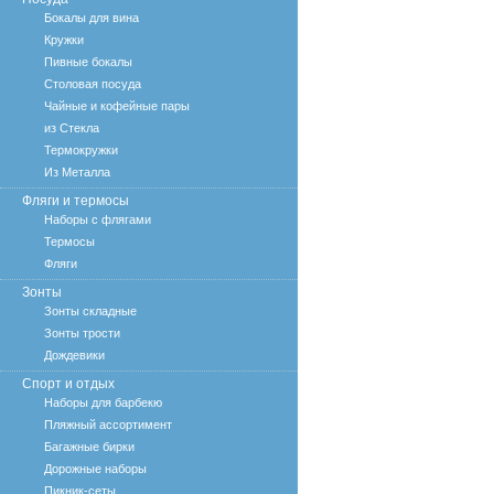
Бокалы для вина
Кружки
Пивные бокалы
Столовая посуда
Чайные и кофейные пары
из Стекла
Термокружки
Из Металла
Фляги и термосы
Наборы с флягами
Термосы
Фляги
Зонты
Зонты складные
Зонты трости
Дождевики
Спорт и отдых
Наборы для барбекю
Пляжный ассортимент
Багажные бирки
Дорожные наборы
Пикник-сеты