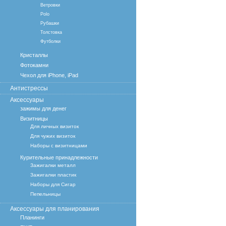
Ветровки
Polo
Рубашки
Толстовка
Футболки
Кристаллы
Фотокамни
Чехол для iPhone, iPad
Антистрессы
Аксессуары
зажимы для денег
Визитницы
Для личных визиток
Для чужих визиток
Наборы с визитницами
Курительные принадлежности
Зажигалки металл
Зажигалки пластик
Наборы для Сигар
Пепельницы
Аксессуары для планирования
Планинги