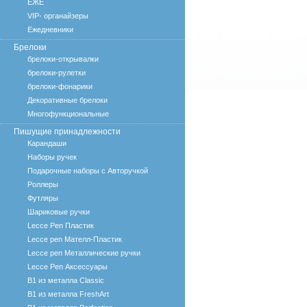
ЕЖЕ
VIP- органайзеры
Ежедневники
Брелоки
брелоки-открывалки
брелоки-рулетки
брелоки-фонарики
Декоративные брелоки
Многофункциональные
Пишущие принадлежности
Карандаши
Наборы ручек
Подарочные наборы с Авторучкой
Роллеры
Футляры
Шариковые ручки
Lecce Pen Пластик
Lecce pen Мателл-Пластик
Lecce pen Металлические ручки
Lecce Pen Аксессуары
B1 из металла Classic
B1 из металла FreshArt