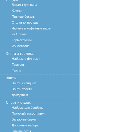
Бокалы для вина
Кружки
Пивные бокалы
Столовая посуда
Чайные и кофейные пары
из Стекла
Термокружки
Из Металла
Фляги и термосы
Наборы с флягами
Термосы
Фляги
Зонты
Зонты складные
Зонты трости
Дождевики
Спорт и отдых
Наборы для барбекю
Пляжный ассортимент
Багажные бирки
Дорожные наборы
Пикник-сеты