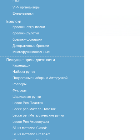
ЕЖЕ
VIP- органайзеры
Ежедневники
Брелоки
брелоки-открывалки
брелоки-рулетки
брелоки-фонарики
Декоративные брелоки
Многофункциональные
Пишущие принадлежности
Карандаши
Наборы ручек
Подарочные наборы с Авторучкой
Роллеры
Футляры
Шариковые ручки
Lecce Pen Пластик
Lecce pen Мателл-Пластик
Lecce pen Металлические ручки
Lecce Pen Аксессуары
B1 из металла Classic
B1 из металла FreshArt