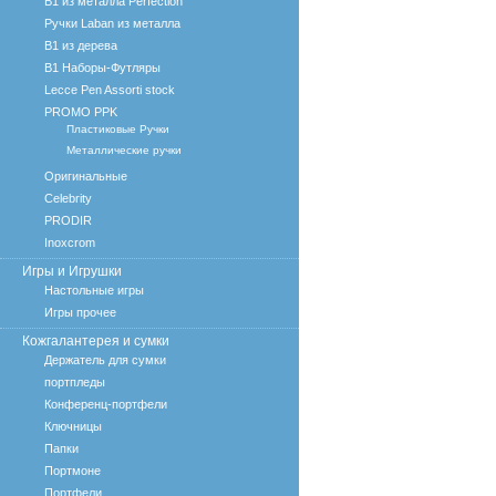
B1 из металла Perfection
Ручки Laban из металла
B1 из дерева
B1 Наборы-Футляры
Lecce Pen Assorti stock
PROMO PPK
Пластиковые Ручки
Металлические ручки
Оригинальные
Celebrity
PRODIR
Inoxcrom
Игры и Игрушки
Настольные игры
Игры прочее
Кожгалантерея и сумки
Держатель для сумки
портпледы
Конференц-портфели
Ключницы
Папки
Портмоне
Портфели