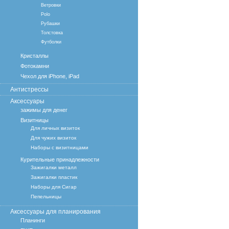
Ветровки
Polo
Рубашки
Толстовка
Футболки
Кристаллы
Фотокамни
Чехол для iPhone, iPad
Антистрессы
Аксессуары
зажимы для денег
Визитницы
Для личных визиток
Для чужих визиток
Наборы с визитницами
Курительные принадлежности
Зажигалки металл
Зажигалки пластик
Наборы для Сигар
Пепельницы
Аксессуары для планирования
Планинги