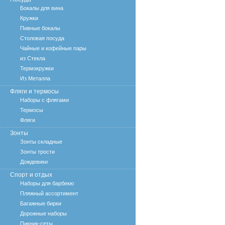
Бокалы для вина
Кружки
Пивные бокалы
Столовая посуда
Чайные и кофейные пары
из Стекла
Термокружки
Из Металла
Фляги и термосы
Наборы с флягами
Термосы
Фляги
Зонты
Зонты складные
Зонты трости
Дождевики
Спорт и отдых
Наборы для барбекю
Пляжный ассортимент
Багажные бирки
Дорожные наборы
Пикник-сеты