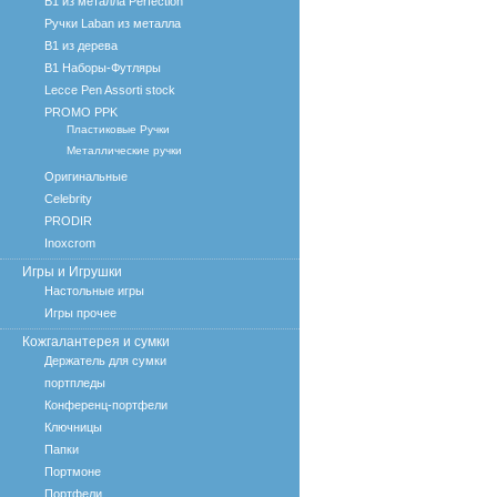
B1 из металла Perfection
Ручки Laban из металла
B1 из дерева
B1 Наборы-Футляры
Lecce Pen Assorti stock
PROMO PPK
Пластиковые Ручки
Металлические ручки
Оригинальные
Celebrity
PRODIR
Inoxcrom
Игры и Игрушки
Настольные игры
Игры прочее
Кожгалантерея и сумки
Держатель для сумки
портпледы
Конференц-портфели
Ключницы
Папки
Портмоне
Портфели