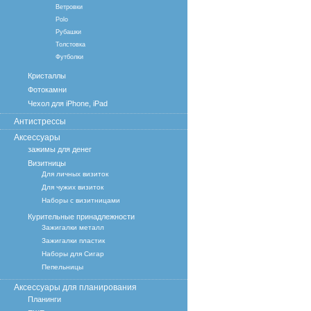
Ветровки
Polo
Рубашки
Толстовка
Футболки
Кристаллы
Фотокамни
Чехол для iPhone, iPad
Антистрессы
Аксессуары
зажимы для денег
Визитницы
Для личных визиток
Для чужих визиток
Наборы с визитницами
Курительные принадлежности
Зажигалки металл
Зажигалки пластик
Наборы для Сигар
Пепельницы
Аксессуары для планирования
Планинги