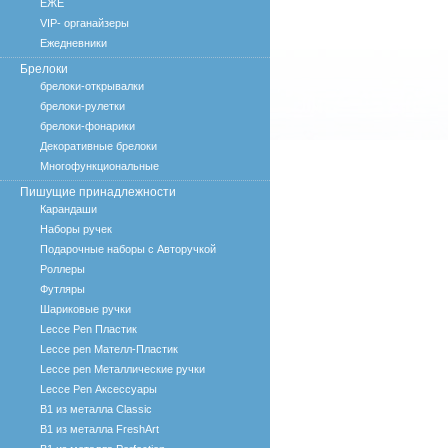
ЕЖЕ
VIP- органайзеры
Ежедневники
Брелоки
брелоки-открывалки
брелоки-рулетки
брелоки-фонарики
Декоративные брелоки
Многофункциональные
Пишущие принадлежности
Карандаши
Наборы ручек
Подарочные наборы с Авторучкой
Роллеры
Футляры
Шариковые ручки
Lecce Pen Пластик
Lecce pen Мателл-Пластик
Lecce pen Металлические ручки
Lecce Pen Аксессуары
B1 из металла Classic
B1 из металла FreshArt